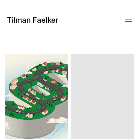
Tilman Faelker
Menü
umsch